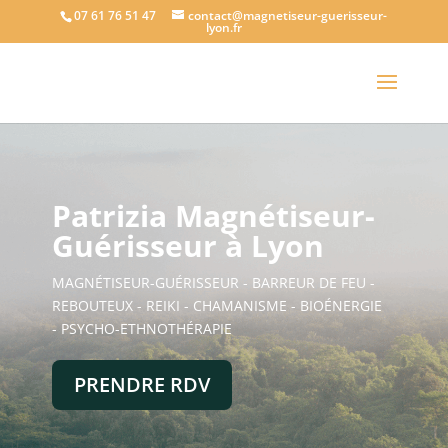
07 61 76 51 47
contact@magnetiseur-guerisseur-
lyon.fr
Patrizia Magnétiseur-
Guérisseur à Lyon
MAGNÉTISEUR-GUÉRISSEUR - BARREUR DE FEU -
REBOUTEUX - REIKI - CHAMANISME - BIOÉNERGIE
- PSYCHO-ETHNOTHÉRAPIE
PRENDRE RDV